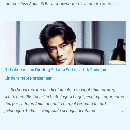
maupun jasa Anda. Kriteria souvenir untuk seminar, training atau
pelatihan adalah paket souvenir tersebut harus berfungsi untuk
dipakai sehari-hari. Paket souvenir seminar ini baik isi, desain
maupun bentuknya dapat disesuaikan dengan keinginan dan
budget Anda. Silahkan scroll down mouse Anda, untuk melihat
berbagai pilihan bingkisan atau paket eksklusif bagi klien
maupun rekan bisnis Anda. Paket cinderamata dengan isi yang
bisa disesuaikan dengan budget Anda, tampak gambar diatas
custom gift set untuk cinderamata sidang promosi Doktor Ilmu
Biomedik Fakultas Kedokteran Universitas Indonesia Ibu dr.
Distributor Jam Dinding Sakana Seiko Untuk Souvenir
Christine T.U Banjarnahor, Sp. Onk Rad(K) yang berisi notebook,
Cinderamata Perusahaan
jam meja kayu serta pulpen Parker IM series original dalam box
ekslu...
Berbagai macam benda digunakan sebagai cinderamata,
selain memiliki fungsi ia tentu juga sebagai pengingat agar nama
dan perusahaan Anda memiliki tempat terindah di hati
pelanggan Anda. Bagi Anda penggiat lembaga
finansial/keuangan maupun perbankan, jam dinding adalah
souvenir terbaik, karena akan dipajang dalam ruangan dan akan